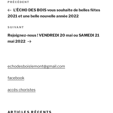
Article
PRÉCÉDENT
de
précédent
L’ÉCHO DES BOIS vous souhaite de belles fêtes
l’article
2021 et une belle nouvelle année 2022
Article
SUIVANT
suivant
Rejoignez-nous ! VENDREDI 20 mai ou SAMEDI 21
mai 2022
echodesboislemont@gmail.com
facebook
accès choristes
ARTICLES RÉCENTS