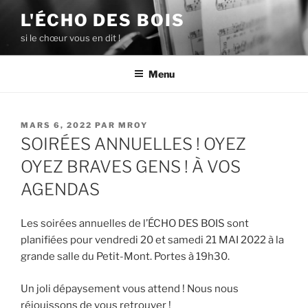
Aller
L'ÉCHO DES BOIS
au
si le chœur vous en dit !
contenu
principal
Menu
PUBLIÉ
MARS 6, 2022
PAR
MROY
LE
SOIRÉES ANNUELLES ! OYEZ
OYEZ BRAVES GENS ! À VOS
AGENDAS
Les soirées annuelles de l’ÉCHO DES BOIS sont
planifiées pour vendredi 20 et samedi 21 MAI 2022 à la
grande salle du Petit-Mont. Portes à 19h30.
Un joli dépaysement vous attend ! Nous nous
réjouissons de vous retrouver !