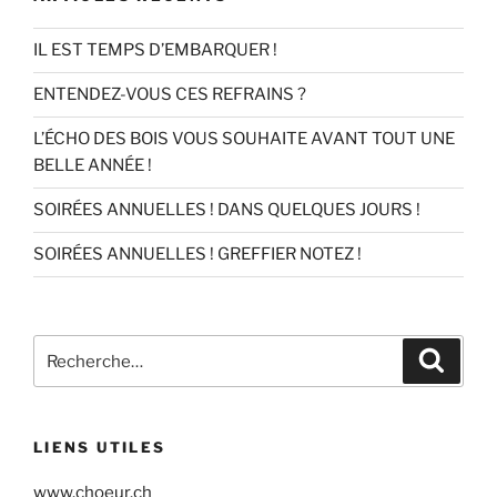
IL EST TEMPS D’EMBARQUER !
ENTENDEZ-VOUS CES REFRAINS ?
L’ÉCHO DES BOIS VOUS SOUHAITE AVANT TOUT UNE
BELLE ANNÉE !
SOIRÉES ANNUELLES ! DANS QUELQUES JOURS !
SOIRÉES ANNUELLES ! GREFFIER NOTEZ !
Recherche
Recher
pour
:
LIENS UTILES
www.choeur.ch