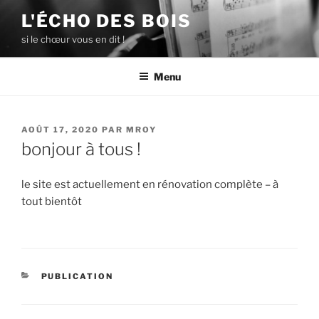
Aller
L'ÉCHO DES BOIS
au
si le chœur vous en dit !
contenu
principal
Menu
PUBLIÉ
AOÛT 17, 2020
PAR
MROY
LE
bonjour à tous !
le site est actuellement en rénovation complète – à
tout bientôt
CATÉGORIES
PUBLICATION