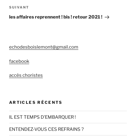
de
Article
SUIVANT
l’article
suivant
les affaires reprennent ! bis ! retour 2021 !
echodesboislemont@gmail.com
facebook
accès choristes
ARTICLES RÉCENTS
IL EST TEMPS D’EMBARQUER !
ENTENDEZ-VOUS CES REFRAINS ?