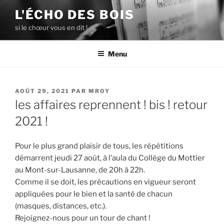
Aller
L'ÉCHO DES BOIS
au
si le chœur vous en dit !
contenu
principal
Menu
PUBLIÉ
AOÛT 29, 2021
PAR
MROY
LE
les affaires reprennent ! bis ! retour
2021 !
Pour le plus grand plaisir de tous, les répétitions
démarrent jeudi 27 août, à l’aula du Collège du Mottier
au Mont-sur-Lausanne, de 20h à 22h.
Comme il se doit, les précautions en vigueur seront
appliquées pour le bien et la santé de chacun
(masques, distances, etc.).
Rejoignez-nous pour un tour de chant !