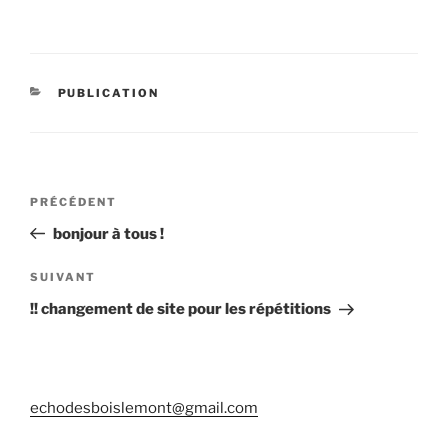
CATÉGORIES
PUBLICATION
Navigation
Article
PRÉCÉDENT
de
précédent
bonjour à tous !
l’article
Article
SUIVANT
suivant
!! changement de site pour les répétitions
echodesboislemont@gmail.com